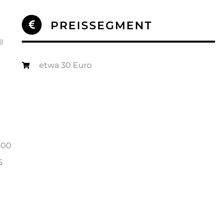
PREISSEGMENT
l
etwa 30 Euro
600
5