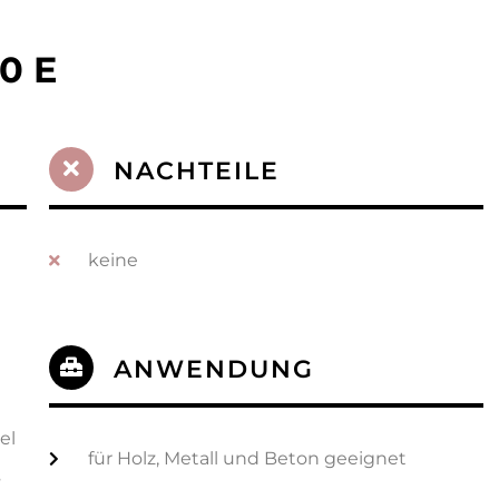
50 E
NACHTEILE
keine
ANWENDUNG
el
für Holz, Metall und Beton geeignet
s