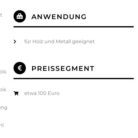
t
ANWENDUNG
für Holz und Metall geeignet
PREISSEGMENT
bis
bis
etwa 100 Euro
ang
hl